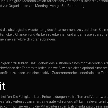
ührung. Eine gute Kommunikation fördert das Verständnis, schafft Vert
und zur Organisation von Meetings von großer Bedeutung.
und die strategische Ausrichtung des Unternehmens zu verstehen. Sie m
Fähigkeit, Chancen und Risiken zu erkennen und angemessen darauf zu 
ernehmen erfolgreich voranzubringen.
erfolgreich zu führen. Dazu gehört das Aufbauen eines motivierenden Ar
 Schwächen der Teammitglieder und weiß, wie sie diese optimal einsetz
 Konflikte zu lösen und eine positive Zusammenarbeit innerhalb des Tea
it
treffen. Die Fähigkeit, klare Entscheidungen zu treffen und Verantwort
ysefähigkeiten zusammen. Eine gute Führungskraft kann relevante Inf
r zu kommunizieren und die Mitarbeiter in den Entscheidungsprozess ei